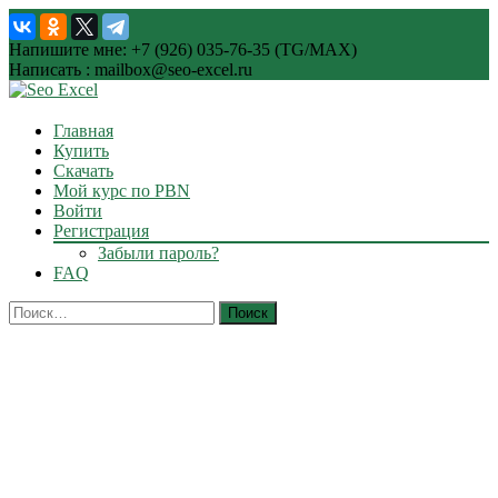
Напишите мне: +7 (926) 035-76-35 (TG/MAX)
Написать : mailbox@seo-excel.ru
Skip
Главная
to
Купить
content
Скачать
Мой курс по PBN
Войти
Регистрация
Забыли пароль?
FAQ
Найти: