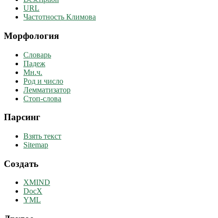
URL
Частотность Климова
Морфология
Словарь
Падеж
Мн.ч.
Род и число
Лемматизатор
Стоп-слова
Парсинг
Взять текст
Sitemap
Создать
XMIND
DocX
YML