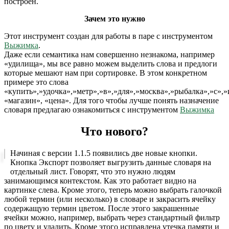
построен.
Зачем это нужно
Этот инструмент создан для работы в паре с инструментом
Выжимка
.
Даже если семантика нам совершенно незнакома, например
«удилища», мы все равно можем выделить слова и предлоги
которые мешают нам при сортировке. В этом конкретном
примере это слова
«купить»,»удочка»,»метр»,»в»,»для»,»москва»,»рыбалка»,»с»,»
«магазин», «цена». Для того чтобы лучше понять назначение
словаря предлагаю ознакомиться с инструментом
Выжимка
Что нового?
Начиная с версии 1.1.5 появились две новые кнопки.
Кнопка Экспорт позволяет выгрузить данные словаря на
отдельный лист. Говорят, что это нужно людям
занимающимся контекстом. Как это работает видно на
картинке слева. Кроме этого, теперь можно выбрать галочкой
любой термин (или несколько) в словаре и закрасить ячейку
содержащую термин цветом. После этого закрашенные
ячейки можно, например, выбрать через стандартный фильтр
по цвету и удалить. Кроме этого исправлена утечка памяти и