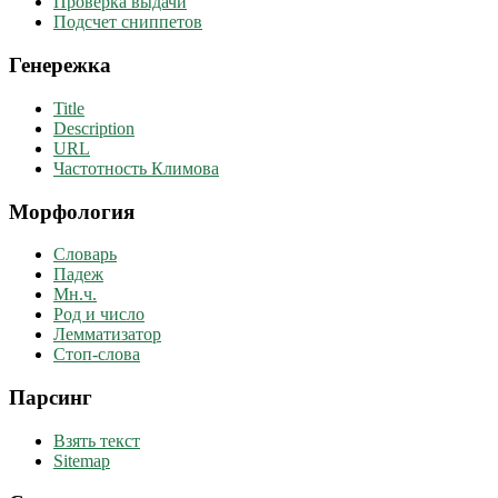
Проверка выдачи
Подсчет сниппетов
Генережка
Title
Description
URL
Частотность Климова
Морфология
Словарь
Падеж
Мн.ч.
Род и число
Лемматизатор
Стоп-слова
Парсинг
Взять текст
Sitemap