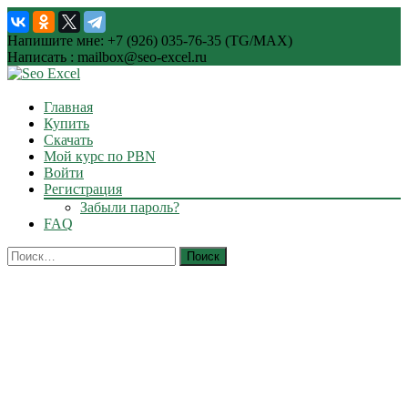
Напишите мне: +7 (926) 035-76-35 (TG/MAX)
Написать : mailbox@seo-excel.ru
Skip
Главная
to
Купить
content
Скачать
Мой курс по PBN
Войти
Регистрация
Забыли пароль?
FAQ
Найти: